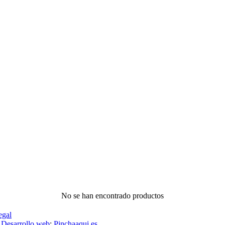
No se han encontrado productos
egal
,
Desarrollo web
:
Pinchaaqui.es