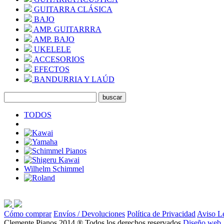
GUITARRA CLÁSICA
BAJO
AMP. GUITARRRA
AMP. BAJO
UKELELE
ACCESORIOS
EFECTOS
BANDURRIA Y LAÚD
TODOS
Wilhelm Schimmel
Cómo comprar
Envíos / Devoluciones
Política de Privacidad
Aviso L
Clemente Pianos 2014 ® Todos los derechos reservados
Diseño web